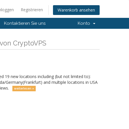
nloggen
Registrieren
Warenkorb ansehen
Kontaktieren Sie uns
Konto
 von CryptoVPS
 19 new locations including (but not limited to):
a/Germany(Frankfurt) and multiple locations in USA
g News.
weiterlesen »