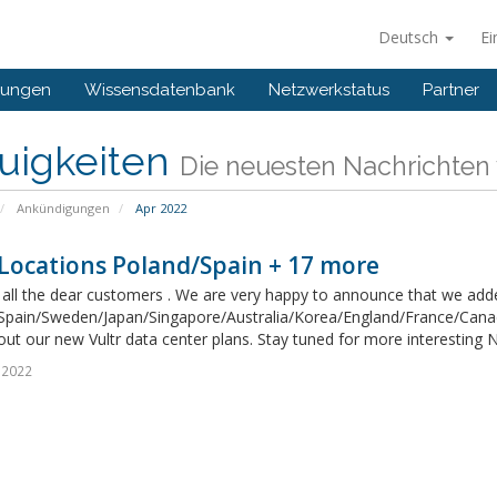
Deutsch
Ei
gungen
Wissensdatenbank
Netzwerkstatus
Partner
uigkeiten
Die neuesten Nachrichten
Ankündigungen
Apr 2022
Locations Poland/Spain + 17 more
 all the dear customers . We are very happy to announce that we added
Spain/Sweden/Japan/Singapore/Australia/Korea/England/France/Canad
out our new Vultr data center plans. Stay tuned for more interestin
 2022