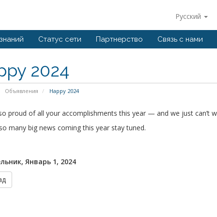
Русский
 знаний
Статус сети
Партнерство
Связь с нами
ppy 2024
Объявления
Happy 2024
o proud of all your accomplishments this year — and we just can’t wa
so many big news coming this year stay tuned.
льник, Январь 1, 2024
ад