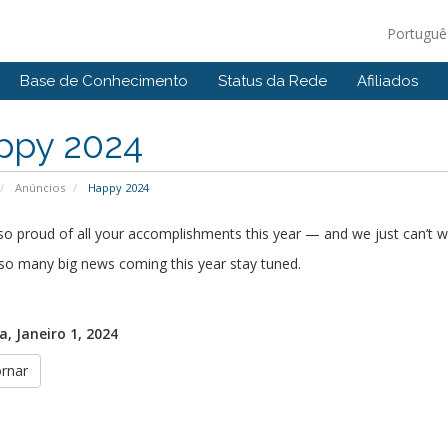
Portugu
Base de Conhecimento
Status da Rede
Afiliados
ppy 2024
Anúncios
Happy 2024
o proud of all your accomplishments this year — and we just can’t wa
so many big news coming this year stay tuned.
, Janeiro 1, 2024
ornar