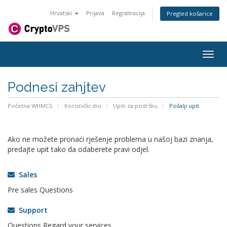
Hrvatski
Prijava
Registtracija
Pregled košarice
Togg
navig
Podnesi zahjtev
Početna WHMCS
Korisnički dio
Upiti za podršku
Pošalji upit
Ako ne možete pronaći rješenje problema u našoj bazi znanja,
predajte upit tako da odaberete pravi odjel.
Sales
Pre sales Questions
Support
Questions Regard your services