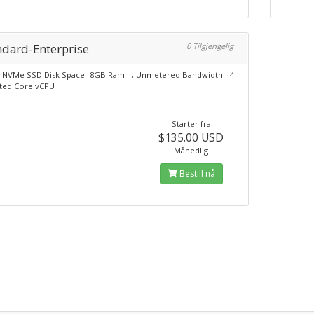
ndard-Enterprise
0 Tilgjengelig
 NVMe SSD Disk Space- 8GB Ram - , Unmetered Bandwidth - 4
ted Core vCPU
Starter fra
$135.00 USD
Månedlig
Bestill nå