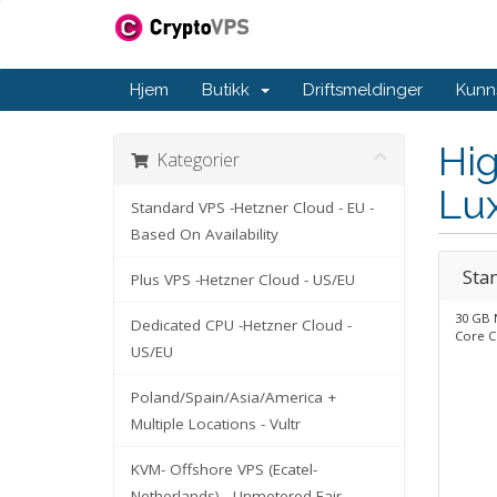
Hjem
Butikk
Driftsmeldinger
Kunn
Hig
Kategorier
Lu
Standard VPS -Hetzner Cloud - EU -
Based On Availability
Sta
Plus VPS -Hetzner Cloud - US/EU
30 GB 
Dedicated CPU -Hetzner Cloud -
Core 
US/EU
Poland/Spain/Asia/America +
Multiple Locations - Vultr
KVM- Offshore VPS (Ecatel-
Netherlands) - Unmetered Fair