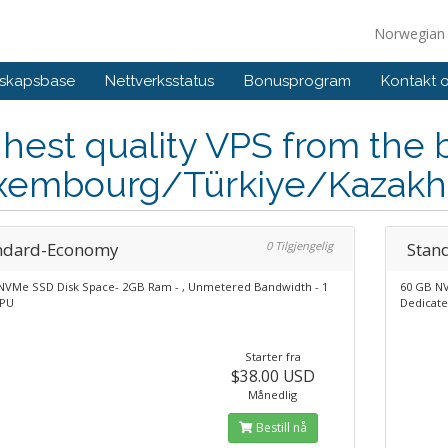
Norwegia
skapsbase
Nettverksstatus
Bonusprogram
Kontakt 
hest quality VPS from the b
xembourg/Türkiye/Kazakh
ndard-Economy
0 Tilgjengelig
Stan
NVMe SSD Disk Space- 2GB Ram - , Unmetered Bandwidth - 1
60 GB NV
CPU
Dedicat
Starter fra
$38.00 USD
Månedlig
Bestill nå