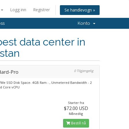
n
Logg inn
Registrer
Se handlevogn »
oss
Konto
est data center in
stan
dard-Pro
0 Tilgjengelig
Me SSD Disk Space- 4GB Ram - , Unmetered Bandwidth - 2
ed Core vCPU
Starter fra
$72.00 USD
Månedlig
Bestill nå