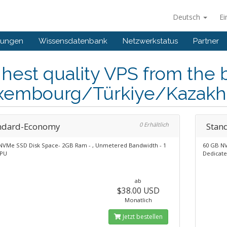
Deutsch
Ei
gungen
Wissensdatenbank
Netzwerkstatus
Partner
hest quality VPS from the b
xembourg/Türkiye/Kazakh
ndard-Economy
0 Erhältlich
Stan
NVMe SSD Disk Space- 2GB Ram - , Unmetered Bandwidth - 1
60 GB NV
CPU
Dedicat
ab
$38.00 USD
Monatlich
Jetzt bestellen