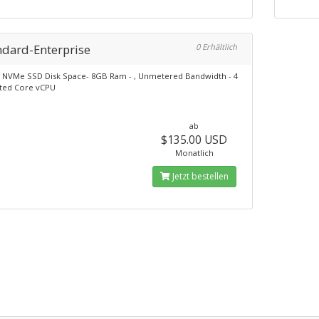
ndard-Enterprise
0 Erhältlich
 NVMe SSD Disk Space- 8GB Ram - , Unmetered Bandwidth - 4
ted Core vCPU
ab
$135.00 USD
Monatlich
Jetzt bestellen