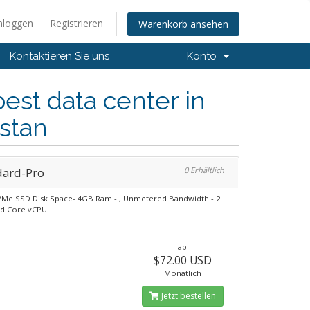
nloggen
Registrieren
Warenkorb ansehen
Kontaktieren Sie uns
Konto
est data center in
stan
dard-Pro
0 Erhältlich
Me SSD Disk Space- 4GB Ram - , Unmetered Bandwidth - 2
ed Core vCPU
ab
$72.00 USD
Monatlich
Jetzt bestellen