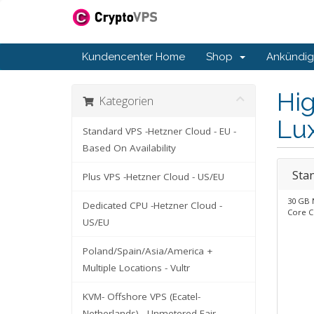
Kundencenter Home
Shop
Ankündi
Hig
Kategorien
Lu
Standard VPS -Hetzner Cloud - EU -
Based On Availability
Sta
Plus VPS -Hetzner Cloud - US/EU
30 GB 
Dedicated CPU -Hetzner Cloud -
Core 
US/EU
Poland/Spain/Asia/America +
Multiple Locations - Vultr
KVM- Offshore VPS (Ecatel-
Netherlands) - Unmetered Fair