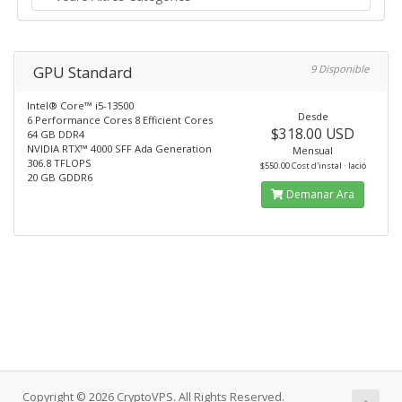
GPU Standard
9 Disponible
Intel® Core™ i5-13500
Desde
6 Performance Cores 8 Efficient Cores
$318.00 USD
64 GB DDR4
NVIDIA RTX™ 4000 SFF Ada Generation
Mensual
306.8 TFLOPS
$550.00 Cost d'instal · lació
20 GB GDDR6
Demanar Ara
Copyright © 2026 CryptoVPS. All Rights Reserved.