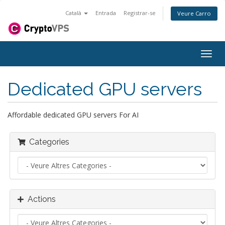
Català
Entrada
Registrar-se
Veure Carro
Togg
navig
Dedicated GPU servers
Affordable dedicated GPU servers For AI
Categories
Actions